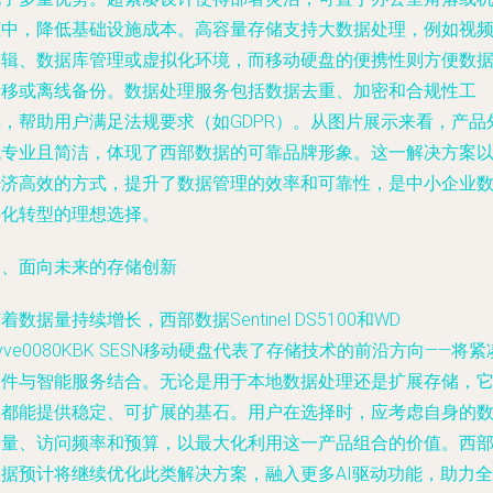
柜中，降低基础设施成本。高容量存储支持大数据处理，例如视
编辑、数据库管理或虚拟化环境，而移动硬盘的便携性则方便数
迁移或离线备份。数据处理服务包括数据去重、加密和合规性工
具，帮助用户满足法规要求（如GDPR）。从图片展示来看，产品
观专业且简洁，体现了西部数据的可靠品牌形象。这一解决方案
经济高效的方式，提升了数据管理的效率和可靠性，是中小企业
字化转型的理想选择。
四、面向未来的存储创新
着数据量持续增长，西部数据Sentinel DS5100和WD
yve0080KBK SESN移动硬盘代表了存储技术的前沿方向——将紧
硬件与智能服务结合。无论是用于本地数据处理还是扩展存储，
们都能提供稳定、可扩展的基石。用户在选择时，应考虑自身的
据量、访问频率和预算，以最大化利用这一产品组合的价值。西
数据预计将继续优化此类解决方案，融入更多AI驱动功能，助力全