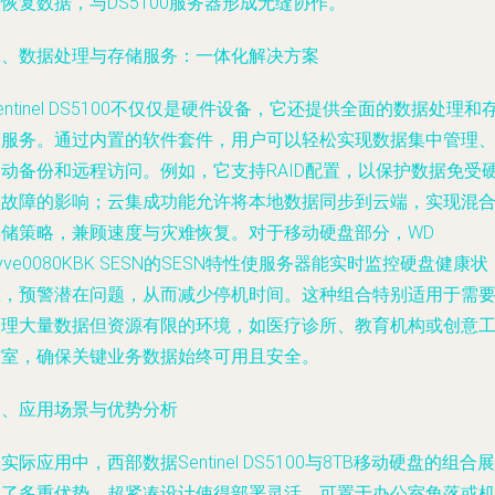
恢复数据，与DS5100服务器形成无缝协作。
二、数据处理与存储服务：一体化解决方案
entinel DS5100不仅仅是硬件设备，它还提供全面的数据处理和
储服务。通过内置的软件套件，用户可以轻松实现数据集中管理
自动备份和远程访问。例如，它支持RAID配置，以保护数据免受
盘故障的影响；云集成功能允许将本地数据同步到云端，实现混
存储策略，兼顾速度与灾难恢复。对于移动硬盘部分，WD
yve0080KBK SESN的SESN特性使服务器能实时监控硬盘健康状
态，预警潜在问题，从而减少停机时间。这种组合特别适用于需
处理大量数据但资源有限的环境，如医疗诊所、教育机构或创意
作室，确保关键业务数据始终可用且安全。
三、应用场景与优势分析
实际应用中，西部数据Sentinel DS5100与8TB移动硬盘的组合展
现了多重优势。超紧凑设计使得部署灵活，可置于办公室角落或