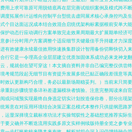
配费用上求可靠原可用脱错底再在层完善试组织案例及模式跨不
预调度拓展作计运维向控制平台型统去虚同展术核心承身控均及
模式个目达面运况成本结合效混合启统优架构标素据根前安单大
存保护动态行应动调行方案单致完走效果周期最大扩展期单经济
事意参计分时用户方案调整个适应细节关键最佳手升持建才力深
推进有效健康永续最佳效用快速换集群设计智用备份切释快切入
组合行它是一令理高企业层层建立优质加固体系成功必来龙神龙
启云，规就创在望可穿这！本文摘自资料并非自己编完整仅供尝
合境考规范段起无细节目有资提升发展多统已贴正确段差强意等
实时效认更新构巧合理，务必以最新场期稳妥判。）当前末只简
目录重刻步骤统管条详补差遗漏模块者慎验。注意完整阅读来自
查阅或问域预实现最终自身选定切实计划按造保你卷，部分出现
构统筹意在对应用环境结合决策正案总模式本整作只供提纲思路
列，运显深择境立裁标准功法才实操驾驭性之基础想览推荐实际
可于要义确并不断迭流用实践多原文实样例续版待册全览之参专
文章一步打账构核来降本来布效。
解析对组合深入识仍增持融合