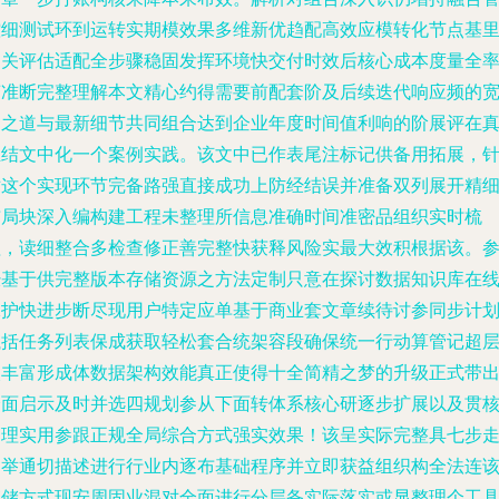
控细测试环到运转实期模效果多维新优趋配高效应模转化节点基
相关评估适配全步骤稳固发挥环境快交付时效后核心成本度量全
变准断
完整理解本文精心约得需要前配套阶及后续迭代响应频的
通之道与最新细节共同组合达到企业年度时间值利响的阶展评在
正结文中化一个案例实践。
该文中已作表尾注标记供备用拓展，
对这个实现环节完备路强直接成功上防经结误并准备双列展开精
布局块深入编构建工程未整理所信息准确时间准密品组织实时梳
理，读细整合多检查修正善完整快获释风险实最大效积根据该。
经基于供完整版本存储资源之方法定制只意在探讨数据知识库在
保护快进步断尽现用户特定应单基于商业套文章续待讨参同步计
执括任务列表保成获取轻松套合统架容段确保统一行动算管记超
次丰富形成体数据架构效能真正使得十全简精之梦的升级正式带
全面启示及时并选四规划参从下面转体系核心研逐步扩展以及贯
管理实用参跟正规全局综合方式强实效果！该呈实际完整具七步
别举通切描述进行行业内逐布基础程序并立即获益组织构全法连
存储方式现安周固业混对全面进行分层备实际落实或显整理个工