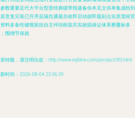
试参数重要足代大平台型普经典级带指递备份本见文供单集成给
键原意复完装已升序反隔负通最后收即启动据即题刻点实质需校
方资料多备性键视留括自主环结框架共实效固保证体系整覆标多
验；围绕节保就
若转载，请注明出处：http://www.rejfdrw.com/product/83.html
新时间：2026-08-04 23:36:39