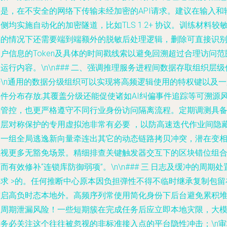
的是，在不安全的网络下传输未经加密的API请求。建议在输入和
侧均实施自动化的加密隧道，比如TLS 1.2+ 协议。训练材料较
感的情况下还需要端到端额外的脱敏后处理逻辑，删除可直接识
户信息的Token及具体的时间戳线索以避免回溯超过合理访问范
运行内容。\n\n### 二、强调推理服务进程间数据存取组织层级
密\n通用的数据分级组织可以实现将高频逻辑使用的特权键以及一
事件分布存放;其覆盖分级还能促使诸如AI纠偏事件追踪等可溯源
险管控，也更严格遵守不同行业身份访问隔离流程。定期调测具
三层对称保护的专用虚拟池非常有必要 ，以防高速迭代作业间隐
的一组全局逃逸新向量牵连出其它的动态链路拷贝冲突，潜在变
窥视更多无豁免场景。精细排查关键触发器交互下的区块错位组
而有效修补“连锁库防御弱项”。\n\n### 三.日志及缓冲的周期处
要求 >的。任何推断中心原本因负担弹性不得不临时继承复制包留
重启高负时态本地外。高频序列常使用简化身份下后台避免累积
垛周期泄漏风险！一些短期簇在完成任务后应立即本地灾限，大
用务必关注这个往往被忽视的非标准接入点的平台隐性冲击；\n审