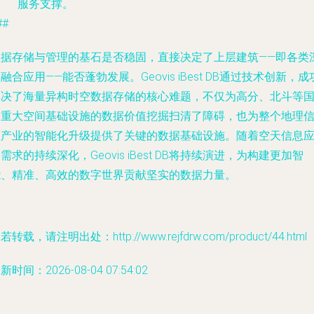
服务支撑。
##
数据存储与管理的基石是否稳固，直接决定了上层建筑——即各类
融合应用——能否蓬勃发展。Geovis iBest DB通过技术创新，成
解决了海量异构时空数据存储的核心难题，不仅为高分、北斗等
家重大空间基础设施的数据价值挖掘扫清了障碍，也为整个地理
息产业的智能化升级提供了关键的数据基础设施。随着空天信息
需求的持续深化，Geovis iBest DB将持续演进，为构建更加智
能、精准、高效的数字世界贡献坚实的数据力量。
若转载，请注明出处：http://www.rejfdrw.com/product/44.html
新时间：2026-08-04 07:54:02