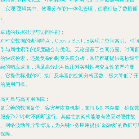
息，实现“逻辑集中、物理分布”的一体化管理，彻底打破了数据孤
岛。
. 卓越的数据处理与访问性能：
对时空数据的查询特点，Geovis iBest DB实现了空间索引、时
索引与属性索引的深度融合与优化。无论是基于空间范围、时间
口的快速检索，还是复杂的时空关联分析，系统都能提供毫秒级
秒级的响应速度，满足高分北斗应用对实时性与交互性的严苛要
求。它提供标准的SQL接口及丰富的空间分析函数，极大降低了开
者的使用门槛。
. 高可靠与高可用保障：
具备完善的数据备份、容灾与恢复机制，支持多副本存储，确保
据服务7x24小时不间断运行。其健壮的架构能够有效应对硬件故
障、网络波动等异常情况，为关键业务应用提供“金融级”的数据可
性保障。