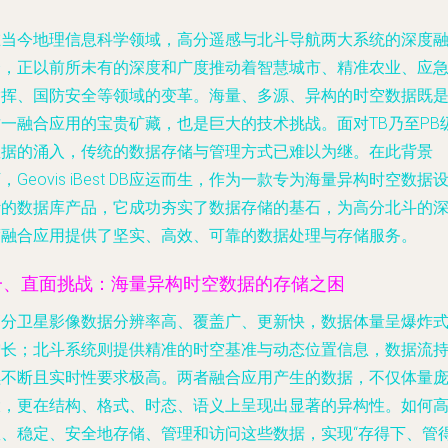
在当今地理信息科学领域，高分遥感与北斗导航两大系统的深度
合，正以前所未有的深度和广度推动着智慧城市、精准农业、应
指挥、国防安全等领域的变革。海量、多源、异构的时空数据既
这一融合应用的宝贵矿藏，也是巨大的技术挑战。面对TB乃至PB
数据的涌入，传统的数据存储与管理方式已难以为继。在此背景
，Geovis iBest DB应运而生，作为一款专为海量异构时空数据
计的数据库产品，它成功夯实了数据存储的基石，为高分北斗的
度融合应用提供了坚实、高效、可靠的数据处理与存储服务。
一、直面挑战：海量异构时空数据的存储之困
高分卫星影像数据分辨率高、覆盖广、更新快，数据体量呈爆炸
增长；北斗系统则提供精准的时空基准与动态位置信息，数据流
续不断且实时性要求极高。两者融合应用产生的数据，不仅体量
大，更在结构、格式、时态、语义上呈现出显著的异构性。如何
效、稳定、安全地存储、管理和访问这些数据，实现“存得下、管