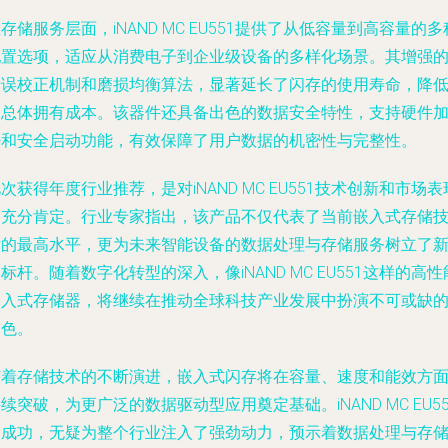
存储服务层面，iNAND MC EU551提供了从低容量到高容量的多
配置选项，适应从消费电子到企业级设备的多样化场景。其增强
错误校正机制和磨损均衡算法，显著延长了闪存的使用寿命，降
了总体拥有成本。该器件还具备出色的数据安全特性，支持硬件
密和安全启动功能，有效保障了用户数据的机密性与完整性。
次获得年度行业推荐，是对iNAND MC EU551技术创新和市场表
的充分肯定。行业专家指出，该产品不仅代表了当前嵌入式存储
术的最高水平，更为未来智能设备的数据处理与存储服务树立了
标杆。随着数字化转型的深入，像iNAND MC EU551这样的高性
嵌入式存储器，将继续在推动全球科技产业发展中扮演不可或缺
角色。
随着存储技术的不断演进，嵌入式闪存将在容量、速度和能效方
续突破，为更广泛的数据驱动型应用奠定基础。iNAND MC EU55
的成功，无疑为整个行业注入了强劲动力，预示着数据处理与存