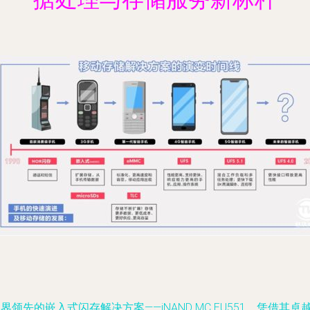
界领先的嵌入式闪存解决方案——iNAND MC EU551，凭借其卓