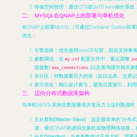
存储空间管理
：通过QTS或QuTS hero
二、 MYSQL在QNAP上的部署与单机优化
在QNAP上部署MySQL（可通过Container Sta
优化：
引擎选择
：优先使用InnoDB引擎，因其支持
参数调优
：在
配置文件中，重点调整
my.cnf
in
连接数(
)以及查询缓存相关参
max_connections
表分区
：对数据量巨大的表（如日志表、交易记录
索引优化
：精心设计索引，避免过度索引，利用
三、 迈向分布式数据库架构
当单机MySQL实例在数据量或并发压力上达到瓶颈
主从复制(Master-Slave)
：这是最简单的“分布式
读，通过QNAP的虚拟交换机或物理网络连接，
分片(Sharding)
：当单表数据过于庞大时，需要进行水平