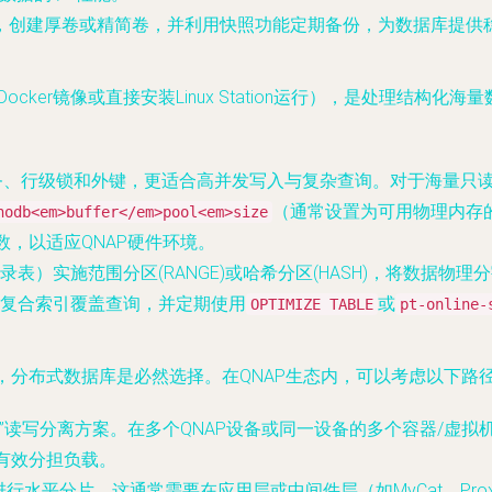
操作系统，创建厚卷或精简卷，并利用快照功能定期备份，为数据库提
tion部署Docker镜像或直接安装Linux Station运行），是
事务、行级锁和外键，更适合高并发写入与复杂查询。对于海量只读场景
（通常设置为可用物理内存的7
nodb<em>buffer</em>pool<em>size
数，以适应QNAP硬件环境。
表）实施范围分区(RANGE)或哈希分区(HASH)，将数据物
复合索引覆盖查询，并定期使用
或
OPTIMIZE TABLE
pt-online-
时，分布式数据库是必然选择。在QNAP生态内，可以考虑以下路
”读写分离方案。在多个QNAP设备或同一设备的多个容器/虚拟
有效分担负载。
分片。这通常需要在应用层或中间件层（如MyCat、ProxySQL，可