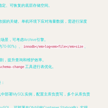
供稳定、可恢复的底层存储空间。
处理结构化海量数据的关键。单机环境下应对海量数据，需进行深度
，可考虑Archive引擎。
0-80%）、
、
innodb</em>log<em>file</em>size
理分割，提升查询和维护效率。
工具进行表优化。
schema-change
径：
机中部署MySQL实例，配置主库负责写，多个从库负责
部署在QNAP的Container Station中）实现