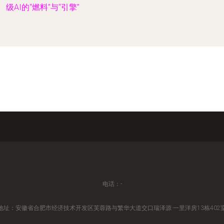
级AI的“燃料”与“引擎”
电话：-
地址：安徽省合肥市经济技术开发区芙蓉路与繁华大道交口瑞泽源·一里洋房13栋402